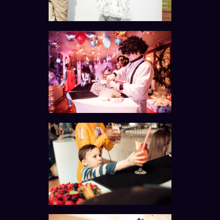
Pronájem
pojízdného baru
Zavolejte nám na +420 773 144 034
nebo zadejte své kontaktní údaje
níže a my se vám ozveme.
+420
Odeslat