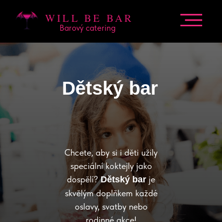
WILL BE BAR
Barový catering
Dětský bar
Chcete, aby si i děti užily
speciální koktejly jako
dospělí?
je
Dětský bar
skvělým doplňkem každé
oslavy, svatby nebo
rodinné akce!