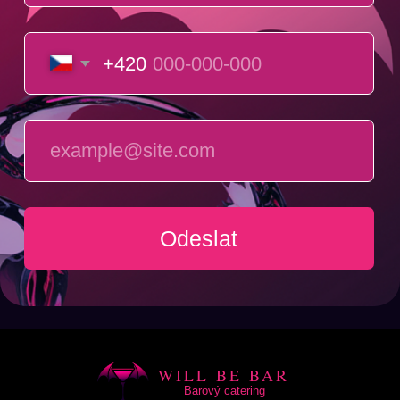
WILL BE BAR
Barový catering