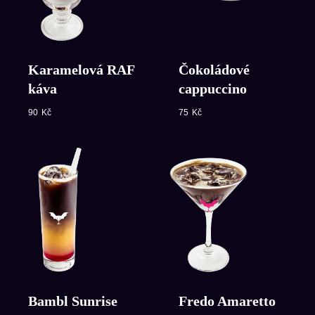
pojízdného baru
Zavolejte nám na +420 773 144 034
nebo zadejte své kontaktní údaje
Karamelová RAF
Čokoládové
níže a my se vám ozveme.
káva
cappuccino
90
Kč
75
Kč
+420
Odeslat
Bambl Sunrise
Fredo Amaretto