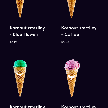
Kornout zmrzliny
Kornout zmrzliny
- Blue Hawaii
- Coffee
90
Kč
90
Kč
Pronájem
pojízdného baru
Zavolejte nám na +420 773 144 034
nebo zadejte své kontaktní údaje
níže a my se vám ozveme.
Kornout zmrzliny
Kornout zmrzliny