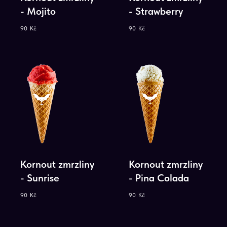
- Mojito
- Strawberry
90
Kč
90
Kč
+420
Odeslat
Kornout zmrzliny
Kornout zmrzliny
- Sunrise
- Pina Colada
90
Kč
90
Kč