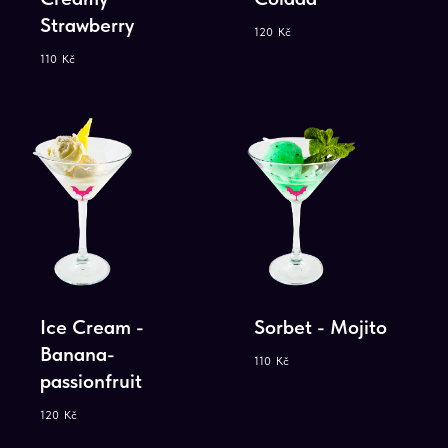
Strawberry
120
Kč
110
Kč
Ice Сream -
Sorbet - Mojito
Banana-
110
Kč
passionfruit
120
Kč